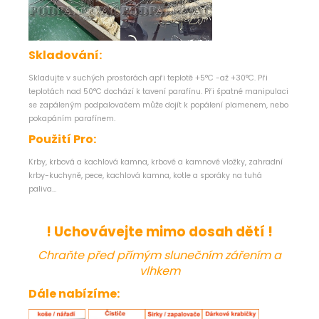
Skladování:
Skladujte v suchých prostorách apři teplotě +5°C -až +30°C. Při
teplotách nad 50°C dochází k tavení parafínu. Při špatné manipulaci
se zapáleným podpalovačem může dojít k popálení plamenem, nebo
pokapáním parafínem.
Použití Pro:
Krby, krbová a kachlová kamna, krbové a kamnové vložky, zahradní
krby-kuchyně, pece, kachlová kamna, kotle a sporáky na tuhá
paliva...
! Uchovávejte mimo dosah dětí !
Chraňte před přímým slunečním zářením a
vlhkem
Dále nabízíme: