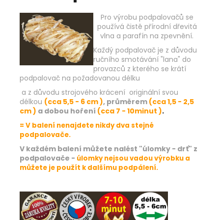
Pro výrobu podpalovačů se
používá čistě přírodní dřevitá
vlna a parafín na zpevnění.
Každý podpalovač je z důvodu
ručního smotávání "lana" do
provazců z kterého se krátí
podpalovač na požadovanou délku
a z důvodu strojového krácení originální svou
délkou
(cca 5,5 - 6 cm )
, průměrem
(cca 1,5 - 2,5
cm )
a dobou hoření
(cca 7 - 10minut )
.
= V balení nenajdete nikdy dva stejné
podpalovače.
V každém balení můžete nalést "úlomky - drť" z
podpalovače -
úlomky nejsou vadou výrobku a
můžete je použít k dalšímu podpálení.