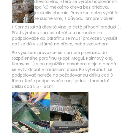
dřevitá vlna, která se vyrábí hoblováním
špalíků měkkého dřeva bez přídavku
jakékoliv chemie. Provazce nelze vyrábět
ze suché vlny, z důvodu lámání vláken.
( Samostatná dřevitá vlna je čistě přírodní produkt ).
Před výrobou samostatného a namočením
podpalovače do parafinu se musí provazec vysušit,
což se dá v sušárně na dřevo, nebo vzduchem.
Po vysušení provazce se namočí provazec do
rozpáleného parafínu (Např: Mogul, Palmový olej,
Kerawax... ) s co nejnižším obsahem oleje a nechá
se vytvrdnout v mrazícím boxu. Po vytvrdnutí se
podpalovač nařeže na požadovanou délku cca 3-
10cm. Naše podpalovače mají jednu standartní
délku cca 5,5 - 6cm.