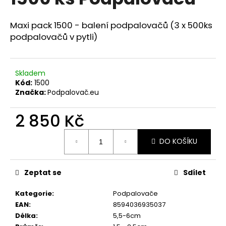
je
R
a
5,0
z
j
Maxi pack 1500 - balení podpalovačů (3 x 500ks
M
5
podpalovačů v pytli)
í
hvězdiček.
A
t
?
Skladem
Kód:
1500
Značka:
Podpalovač.eu
2 850 Kč
HLEDAT
Měrná
DO KOŠÍKU
cena:
Zeptat se
Sdílet
Kategorie
:
Podpalovače
EAN
:
8594036935037
Délka
:
5,5-6cm