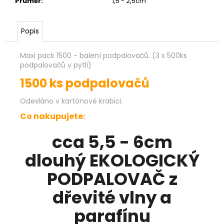
Průměr
:
1,5 - 2,5cm
Popis
Maxi pack 1500 - balení podpalovačů. (3 x 500ks
podpalovačů v pytli)
1500 ks podpalovačů
Odesláno v kartonové krabici.
Co nakupujete:
cca 5,5 - 6cm
dlouhý EKOLOGICKÝ
PODPALOVAČ z
dřevité vlny a
parafínu