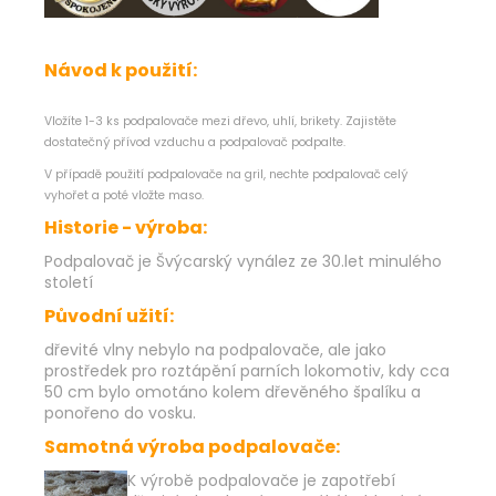
Návod k použití:
Vložíte 1-3 ks podpalovače mezi dřevo, uhlí, brikety. Zajistěte
dostatečný přívod vzduchu a podpalovač podpalte.
V případě použití podpalovače na gril, nechte podpalovač celý
vyhořet a poté vložte maso.
Historie - výroba:
Podpalovač je Švýcarský vynález ze 30.let minulého
století
Původní užití:
dřevité vlny nebylo na podpalovače, ale jako
prostředek pro roztápění parních lokomotiv, kdy cca
50 cm bylo omotáno kolem dřevěného špalíku a
ponořeno do vosku.
Samotná výroba podpalovače:
K výrobě podpalovače je zapotřebí