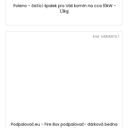
Poleno - čistící špalek pro Váš komín na cca 10kW -
1,3kg
Kód:
VARIANTA 1
Podpalovač.eu - Fire Box podpalovač- dárková bedna