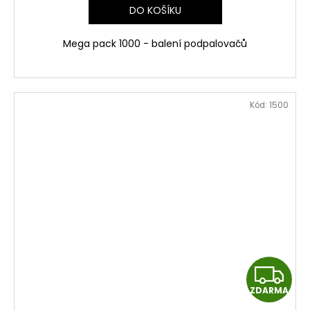
DO KOŠÍKU
M
Mega pack 1000 - balení podpalovačů
A
Kód:
1500
Z
ZDARMA
D