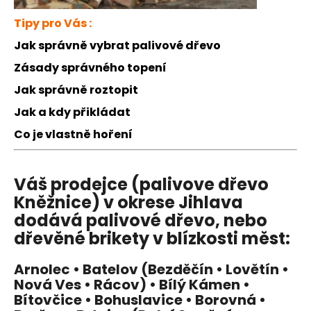
Tipy pro Vás :
Jak správně vybrat palivové dřevo
Zásady správného topení
Jak správně roztopit
Jak a kdy přikládat
Co je vlastně hoření
Váš prodejce (palivove dřevo
Kněžnice) v okrese Jihlava
dodává palivové dřevo, nebo
dřevěné brikety v blízkosti měst:
Arnolec • Batelov (Bezděčín • Lovětín •
Nová Ves • Rácov) • Bílý Kámen •
Bítovčice • Bohuslavice • Borovná •