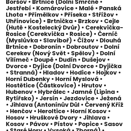
Boršov • Brtnice (Dolní Smrčné •
Jestřebí • Komárovice • Malé • Panská
Lhota • Přímělkov • Příseka • Střížov •
Uhřínovice) • Brtnička • Brzkov • Cejle
(Hutě • Kostelecký Dvůr) • Cerekvička-
Rosice (Cerekvička • Rosice) • Černíč
(Myslůvka • Slaviboř) • Čížov • Dlouhá
Brtnice • Dobronín • Dobroutov • Dolní
Cerekev (Nový Svět • Spělov) • Dolní
Vilímeč • Doupě • Dudín • Dušejov •
Dvorce • Dyjice (Dolní Dvorce • Dyjička
• Stranná) • Hladov • Hodice • Hojkov •
Horní Dubenky • Horní Myslová •
Hostětice (Částkovice) • Hrutov •
Hubenov • Hybrálec • Jamné (Lipina •
Rytířsko) • Jersín • Jezdovice • Ježená
• Jihlava (Antonínův Důl • Červený Kříž
• Henčov • Heroltice • Horní Kosov •
Hosov • Hruškové Dvory • Jihlava •
Kosov • Pávov • Pístov • Popice • Sasov
• Staré Hory • Vysoká • Zborná) •