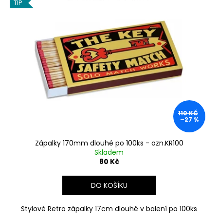
TIP
110 KČ
–27 %
Zápalky 170mm dlouhé po 100ks - ozn.KR100
Skladem
80 Kč
DO KOŠÍKU
Stylové Retro zápalky 17cm dlouhé v balení po 100ks