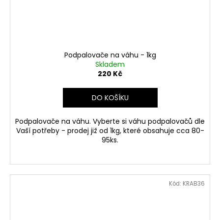
Podpalovače na váhu - 1kg
Skladem
220 Kč
DO KOŠÍKU
Podpalovače na váhu. Vyberte si váhu podpalovačů dle
Vaší potřeby - prodej již od 1kg, které obsahuje cca 80-
95ks.
Kód:
KRAB36