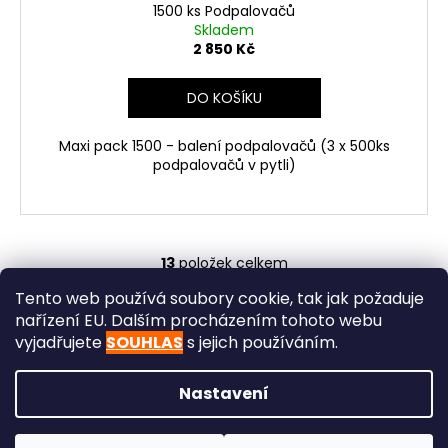
1500 ks Podpalovačů
A
Skladem
2 850 Kč
R
DO KOŠÍKU
M
Maxi pack 1500 - balení podpalovačů (3 x 500ks
A
podpalovačů v pytli)
13
položek celkem
O
v
Tento web používá soubory cookie, tak jak požaduje
Z
l
nařízení EU. Dalším procházením tohoto webu
á
á
Již od roku 2010 Podpalovač
Obchodní podmínky
vyjadřujete
SOUHLAS
s jejich používáním.
d
p
Kontakt
Spolupráce pro firmy
Reference
Soutěž
a
a
Nastavení
c
t
í
Vytvořil Shoptet
í