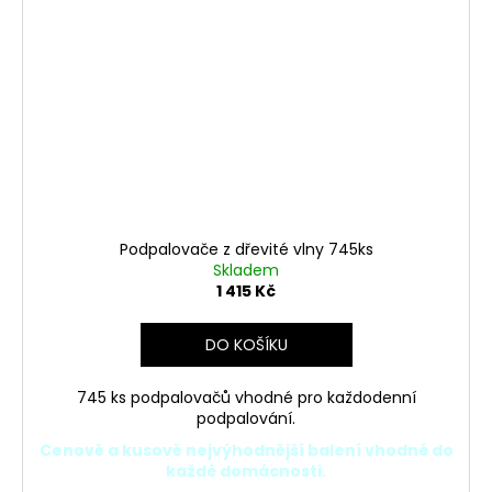
Podpalovače z dřevité vlny 745ks
Skladem
1 415 Kč
DO KOŠÍKU
745 ks podpalovačů vhodné pro každodenní
podpalování.
Cenově a kusově nejvýhodnější balení vhodné do
každé domácnosti.