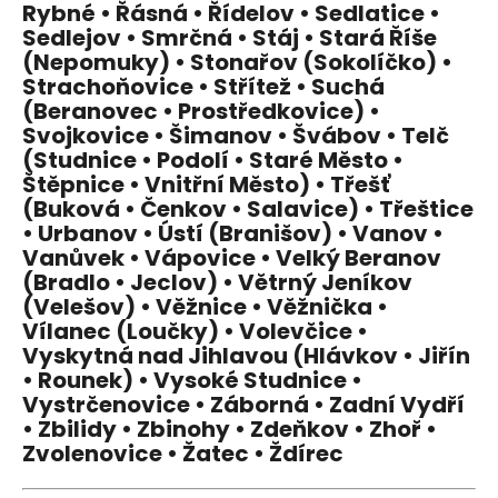
Rybné • Řásná • Řídelov • Sedlatice •
Sedlejov • Smrčná • Stáj • Stará Říše
(Nepomuky) • Stonařov (Sokolíčko) •
Strachoňovice • Střítež • Suchá
(Beranovec • Prostředkovice) •
Svojkovice • Šimanov • Švábov • Telč
(Studnice • Podolí • Staré Město •
Štěpnice • Vnitřní Město) • Třešť
(Buková • Čenkov • Salavice) • Třeštice
• Urbanov • Ústí (Branišov) • Vanov •
Vanůvek • Vápovice • Velký Beranov
(Bradlo • Jeclov) • Větrný Jeníkov
(Velešov) • Věžnice • Věžnička •
Vílanec (Loučky) • Volevčice •
Vyskytná nad Jihlavou (Hlávkov • Jiřín
• Rounek) • Vysoké Studnice •
Vystrčenovice • Záborná • Zadní Vydří
• Zbilidy • Zbinohy • Zdeňkov • Zhoř •
Zvolenovice • Žatec • Ždírec