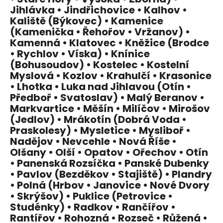
Jihlávka • Jindřichovice • Kalhov •
Kaliště (Býkovec) • Kamenice
(Kamenička • Řehořov • Vržanov) •
Kamenná • Klatovec • Kněžice (Brodce
• Rychlov • Víska) • Knínice
(Bohusoudov) • Kostelec • Kostelní
Myslová • Kozlov • Krahulčí • Krasonice
• Lhotka • Luka nad Jihlavou (Otín •
Předboř • Svatoslav) • Malý Beranov •
Markvartice • Měšín • Milíčov • Mirošov
(Jedlov) • Mrákotín (Dobrá Voda •
Praskolesy) • Mysletice • Mysliboř •
Nadějov • Nevcehle • Nová Říše •
Olšany • Olší • Opatov • Ořechov • Otín
• Panenská Rozsíčka • Panské Dubenky
• Pavlov (Bezděkov • Stajiště) • Plandry
• Polná (Hrbov • Janovice • Nové Dvory
• Skrýšov) • Puklice (Petrovice •
Studénky) • Radkov • Rančířov •
Rantířov • Rohozná • Rozseč • Růžená •