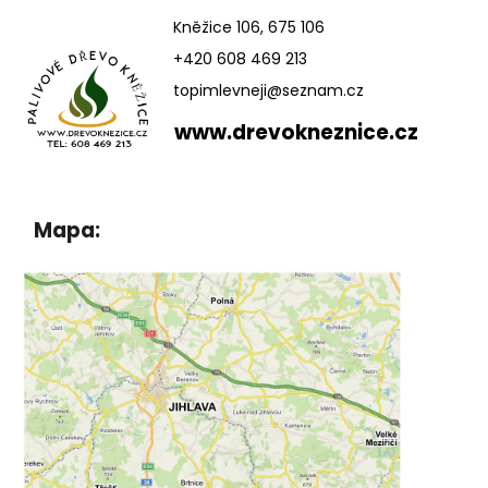
a
Kněžice 106, 675 106
j
+420 608 469 213
í
topimlevneji@seznam.cz
t
www.drevokneznice.cz
?
Mapa:
HLEDAT