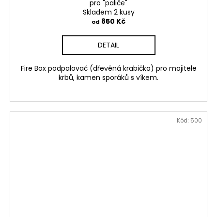
pro "paliče"
Skladem 2 kusy
850 Kč
od
DETAIL
Fire Box podpalovač (dřevěná krabička) pro majitele
krbů, kamen sporáků s víkem.
Kód:
500