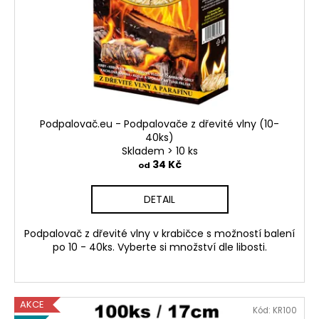
Podpalovač.eu - Podpalovače z dřevité vlny (10-
40ks)
Skladem > 10 ks
34 Kč
od
DETAIL
Podpalovač z dřevité vlny v krabičce s možností balení
po 10 - 40ks. Vyberte si množství dle libosti.
AKCE
Kód:
KR100