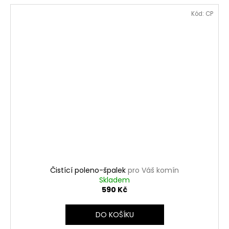
Kód:
CP
Čistící poleno-špalek
pro Váš komín
Skladem
590 Kč
DO KOŠÍKU