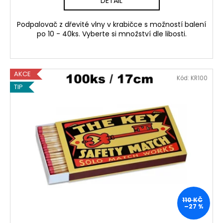
DETAIL
Podpalovač z dřevité vlny v krabičce s možností balení
po 10 - 40ks. Vyberte si množství dle libosti.
AKCE
Kód:
KR100
TIP
110 KČ
–27 %