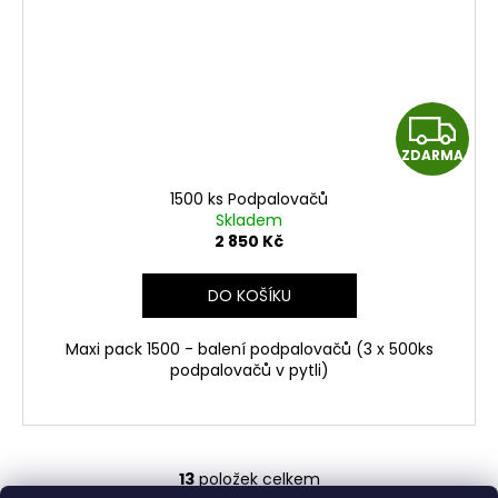
Z
ZDARMA
D
1500 ks Podpalovačů
A
Skladem
2 850 Kč
R
DO KOŠÍKU
M
Maxi pack 1500 - balení podpalovačů (3 x 500ks
A
podpalovačů v pytli)
13
položek celkem
O