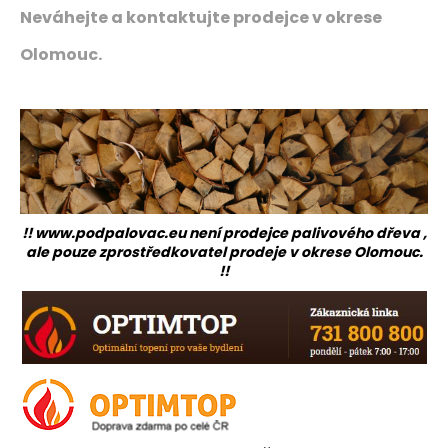
Neváhejte a kontaktujte prodejce v okrese
a
j
Olomouc.
í
t
?
HLEDAT
!! www.podpalovac.eu není prodejce palivového dřeva ,
ale pouze zprostředkovatel prodeje v okrese Olomouc.
!!