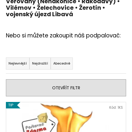
Věrovany (Nenakonice • Rakodavy) •
Vilémov • Želechovice • Žerotín •
vojenský újezd Libavá
Nebo si můžete zakoupit náš podpalovač:
Ř
a
Nejlevnější
Nejdražší
Abecedně
z
e
n
OTEVŘÍT FILTR
í
p
V
TIP
Kód:
1KS
r
ý
o
p
d
i