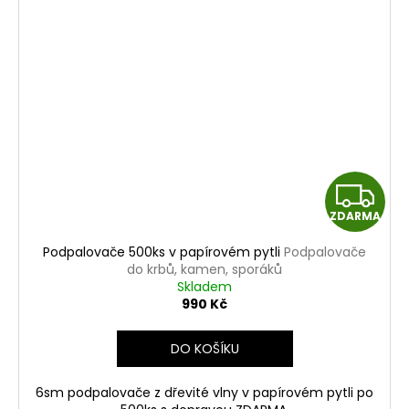
Z
ZDARMA
D
Podpalovače 500ks v papírovém pytli
Podpalovače
A
do krbů, kamen, sporáků
Skladem
R
990 Kč
M
DO KOŠÍKU
A
6sm podpalovače z dřevité vlny v papírovém pytli po