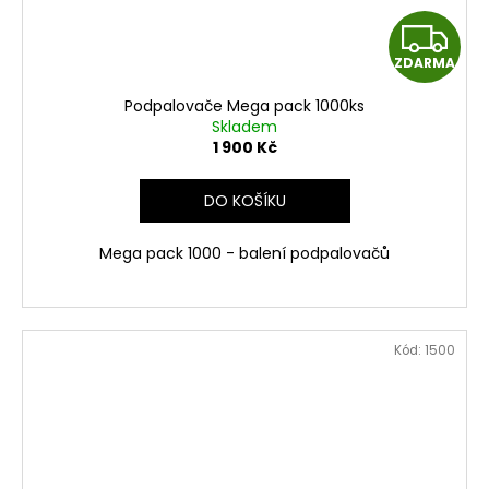
Z
ZDARMA
D
Podpalovače Mega pack 1000ks
A
Skladem
1 900 Kč
R
DO KOŠÍKU
M
Mega pack 1000 - balení podpalovačů
A
Kód:
1500