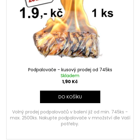
u
s
k
p
t
r
ů
o
d
u
k
t
ů
Podpalovače - kusový prodej od 745ks
Skladem
1,90 Kč
DO KOŠÍKU
Volný prodej podpalovačů v balení již od min. 745ks -
max. 2500ks. Nakupte podpalovače v množství dle Vaší
potřeby.