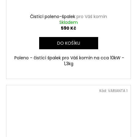
Čistící poleno-špalek
pro Váš komín
Skladem
590 Kč
DO KOŠÍKU
Poleno - čistící špalek pro Váš komín na cca 10kW -
1,3kg
Kód:
VARIANTA 1