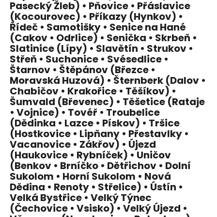
Pasecký Žleb) • Pňovice • Přáslavice
(Kocourovec) • Příkazy (Hynkov) •
Řídeč • Samotišky • Senice na Hané
(Cakov • Odrlice) • Senička • Skrbeň •
Slatinice (Lípy) • Slavětín • Strukov •
Střeň • Suchonice • Svésedlice •
Štarnov • Štěpánov (Březce •
Moravská Huzová) • Šternberk (Dalov •
Chabičov • Krakořice • Těšíkov) •
Šumvald (Břevenec) • Těšetice (Rataje
• Vojnice) • Tovéř • Troubelice
(Dědinka • Lazce • Pískov) • Tršice
(Hostkovice • Lipňany • Přestavlky •
Vacanovice • Zákřov) • Újezd
(Haukovice • Rybníček) • Uničov
(Benkov • Brníčko • Dětřichov • Dolní
Sukolom • Horní Sukolom • Nová
Dědina • Renoty • Střelice) • Ústín •
Velká Bystřice • Velký Týnec
(Čechovice • Vsisko) • Velký Újezd •