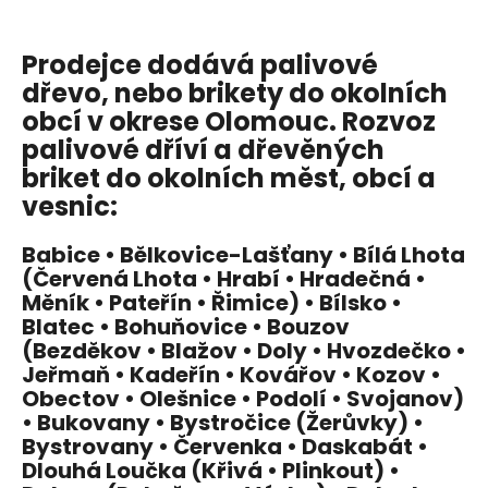
Prodejce dodává palivové
dřevo, nebo brikety do okolních
obcí v okrese Olomouc. Rozvoz
palivové dříví a dřevěných
briket do okolních měst, obcí a
vesnic:
Babice • Bělkovice-Lašťany • Bílá Lhota
(Červená Lhota • Hrabí • Hradečná •
Měník • Pateřín • Řimice) • Bílsko •
Blatec • Bohuňovice • Bouzov
(Bezděkov • Blažov • Doly • Hvozdečko •
Jeřmaň • Kadeřín • Kovářov • Kozov •
Obectov • Olešnice • Podolí • Svojanov)
• Bukovany • Bystročice (Žerůvky) •
Bystrovany • Červenka • Daskabát •
Dlouhá Loučka (Křivá • Plinkout) •