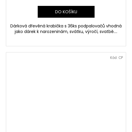
DO KOŠÍKU
Dárková dřevěná krabička s 36ks podpalovačů vhodná
jako dárek k narozeninám, svátku, výročí, svatbě....
Kód:
CP