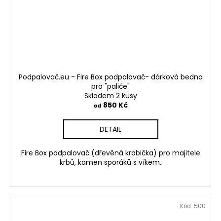
Podpalovač.eu - Fire Box podpalovač- dárková bedna
pro "paliče"
Skladem 2 kusy
850 Kč
od
DETAIL
Fire Box podpalovač (dřevěná krabička) pro majitele
krbů, kamen sporáků s víkem.
Kód:
500