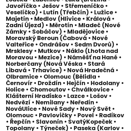
Javoříčko • Ješov • Střemeníčko •
Veselíčko) • Lutín (Třebčín) • Lužice •
Majetín • Medlov (Hlivice • Králová •
Zadní Újezd) • Měrotín • Mladeč (Nové
Zámky • Sobáčov) • Mladějovice •
Moravský Beroun (Čabová • Nové
Valteřice • Ondrášov • Sedm Dvorů) •
Mrsklesy • Mutkov • Náklo (Lhota nad
Moravou • Mezice) • Náměšť na Hané •
Norberčany (Nová Véska • Stará
Libavá • Trhavice) • Nová Hradečná •
Olbramice • Olomouc (Bělidla •
Černovír • Droždín • Hejčín • Hodolany •
Holice • Chomoutov • Chválkovice •
Klášterní Hradisko • Lazce • Lošov •
Nedvězí • Nemilany • Neředín •
NováUlice • Nové Sady • Nový Svět •
Olomouc • Pavlovičky • Povel • Radíkov
• Řepčín • Slavonín • SvatýKopeček •
Topolany • Týneček) • Paseka (Karlov •