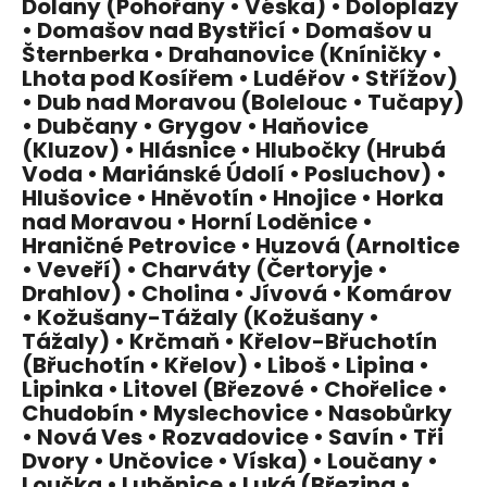
Dolany (Pohořany • Véska) • Doloplazy
• Domašov nad Bystřicí • Domašov u
Šternberka • Drahanovice (Kníničky •
Lhota pod Kosířem • Ludéřov • Střížov)
• Dub nad Moravou (Bolelouc • Tučapy)
• Dubčany • Grygov • Haňovice
(Kluzov) • Hlásnice • Hlubočky (Hrubá
Voda • Mariánské Údolí • Posluchov) •
Hlušovice • Hněvotín • Hnojice • Horka
nad Moravou • Horní Loděnice •
Hraničné Petrovice • Huzová (Arnoltice
• Veveří) • Charváty (Čertoryje •
Drahlov) • Cholina • Jívová • Komárov
• Kožušany-Tážaly (Kožušany •
Tážaly) • Krčmaň • Křelov-Břuchotín
(Břuchotín • Křelov) • Liboš • Lipina •
Lipinka • Litovel (Březové • Chořelice •
Chudobín • Myslechovice • Nasobůrky
• Nová Ves • Rozvadovice • Savín • Tři
Dvory • Unčovice • Víska) • Loučany •
Loučka • Luběnice • Luká (Březina •