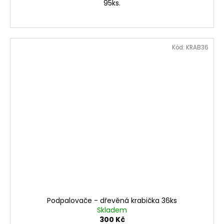
95ks.
Kód:
KRAB36
Podpalovače - dřevěná krabička 36ks
Skladem
300 Kč