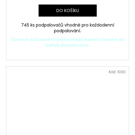
DO KOŠÍKU
745 ks podpalovačů vhodné pro každodenní
podpalování.
Cenově a kusově nejvýhodnější balení vhodné do
každé domácnosti.
Kód:
1000