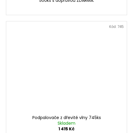
500ks s dopravou ZDARMA.
Kód:
745
Podpalovače z dřevité vlny 745ks
Skladem
1 415 Kč