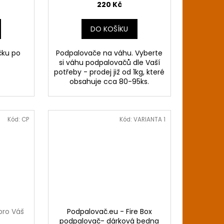
220 Kč
DO KOŠÍKU
čku po
Podpalovače na váhu. Vyberte
si váhu podpalovačů dle Vaší
potřeby - prodej již od 1kg, které
obsahuje cca 80-95ks.
Kód:
CP
Kód:
VARIANTA 1
pro Váš
Podpalovač.eu - Fire Box
podpalovač- dárková bedna