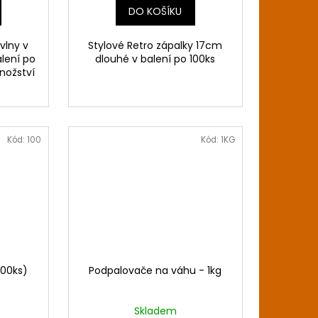
DO KOŠÍKU
vlny v
Stylové Retro zápalky 17cm
alení po
dlouhé v balení po 100ks
množství
Kód:
100
Kód:
1KG
100ks)
Podpalovače na váhu - 1kg
Skladem