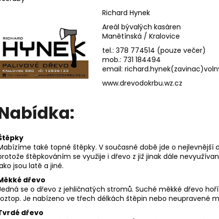
Richard Hynek
Areál bývalých kasáren
Manětínská / Kralovice
tel.: 378 774514 (pouze večer)
mob.: 731 184494
email: richard.hynek(zavinac)voln
www.drevodokrbu.wz.cz
Nabídka:
Štěpky
Mabízíme také topné štěpky. V současné době jde o nejlevnější dř
protože štěpkováním se využije i dřevo z již jinak dále nevyužív
jako jsou latě a jiné.
Měkké dřevo
Jedná se o dřevo z jehličnatých stromů. Suché měkké dřevo hoří 
roztop. Je nabízeno ve třech délkách štěpin nebo neupravené m
Tvrdé dřevo