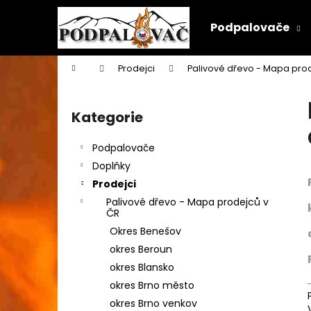
K
Přejít
na
o
Podpalovače
obsah
Zpět
Zpět
š
do
do
í
Domů
Prodejci
Palivové dřevo - Mapa pro
k
obchodu
obchodu
P
o
Kategorie
Přeskočit
s
kategorie
t
Podpalovače
r
Doplňky
a
Prodejci
n
Palivové dřevo - Mapa prodejců v
n
ČR
í
Okres Benešov
p
okres Beroun
a
okres Blansko
n
okres Brno město
e
okres Brno venkov