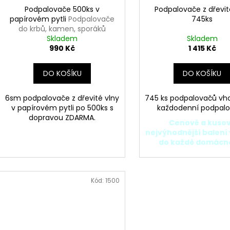
Podpalovače 500ks v
Podpalovače z dřevit
A
papírovém pytli
Podpalovače
745ks
do krbů, kamen, sporáků
R
Skladem
Skladem
990 Kč
1 415 Kč
M
DO KOŠÍKU
DO KOŠÍKU
A
6sm podpalovače z dřevité vlny
745 ks podpalovačů vh
v papírovém pytli po 500ks s
každodenní podpalo
dopravou ZDARMA.
Cenově a kuso
nejvýhodnější balení
do každé domácno
Kód:
1500