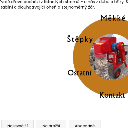
Tvrdé dřevo pochází z listnatých stromů - u nás z dubu a břízy. 
stabilní a dlouhotrvající oheň a stejnoměrný žár.
Ř
a
Nejlevnější
Nejdražší
Abecedně