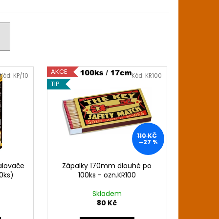
AKCE
Kód:
KP/10
Kód:
KR100
TIP
110 KČ
–27 %
alovače
Zápalky 170mm dlouhé po
40ks)
100ks - ozn.KR100
Skladem
80 Kč