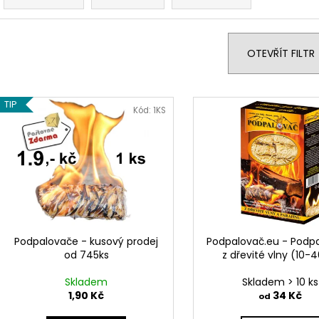
z
e
n
OTEVŘÍT FILTR
í
p
V
r
TIP
ý
Kód:
1KS
o
p
d
i
u
s
k
p
t
r
ů
o
d
Podpalovače - kusový prodej
Podpalovač.eu - Podp
od 745ks
z dřevité vlny (10-
u
k
Skladem
Skladem > 10 ks
t
1,90 Kč
34 Kč
od
ů