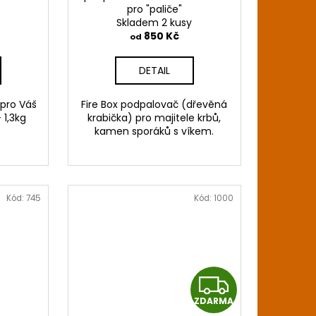
pro "paliče"
Skladem 2 kusy
850 Kč
od
DETAIL
 pro Váš
Fire Box podpalovač (dřevěná
 1,3kg
krabička) pro majitele krbů,
kamen sporáků s víkem.
Kód:
745
Kód:
1000
Z
ZDARMA
D