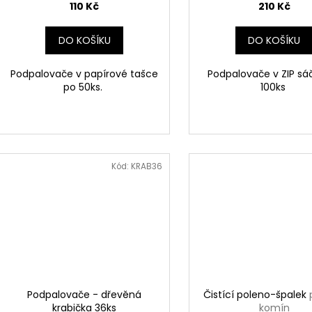
110 Kč
210 Kč
DO KOŠÍKU
DO KOŠÍKU
Podpalovače v papírové tašce
Podpalovače v ZIP sá
po 50ks.
100ks
Kód:
KRAB36
Podpalovače - dřevěná
Čistící poleno-špalek
krabička 36ks
komín