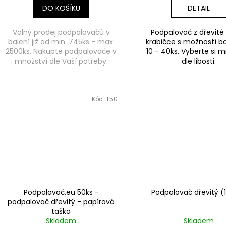
DO KOŠÍKU
DETAIL
Volný prodej podpalovačů v
Podpalovač z dřevité 
balení již od min. 745ks - max.
krabičce s možností b
2500ks. Nakupte podpalovače v
10 - 40ks. Vyberte si 
množství dle Vaší potřeby.
dle libosti.
Kód:
T50
Podpalovač.eu 50ks -
Podpalovač dřevitý (
podpalovač dřevitý - papírová
taška
Skladem
Skladem