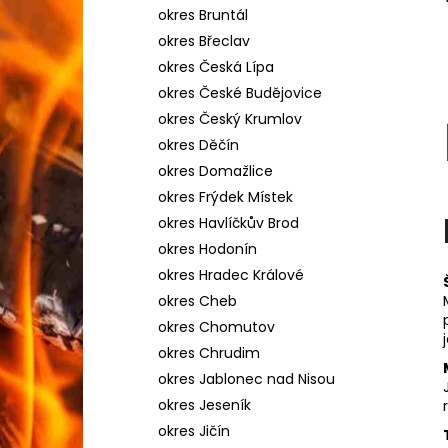
l
okres Bruntál
okres Břeclav
okres Česká Lípa
okres České Budějovice
okres Český Krumlov
okres Děčín
okres Domažlice
okres Frýdek Místek
okres Havlíčkův Brod
okres Hodonín
okres Hradec Králové
okres Cheb
okres Chomutov
okres Chrudim
okres Jablonec nad Nisou
okres Jeseník
okres Jičín