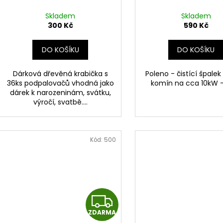
Skladem
Skladem
300 Kč
590 Kč
DO KOŠÍKU
DO KOŠÍKU
Dárková dřevěná krabička s
Poleno - čistící špalek
36ks podpalovačů vhodná jako
komín na cca 10kW -
dárek k narozeninám, svátku,
výročí, svatbě....
Kód:
500
Z
ZDARMA
D