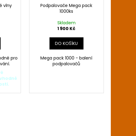
é vlny
Podpalovače Mega pack
A
1000ks
R
Skladem
1 900 Kč
M
DO KOŠÍKU
A
odné pro
Mega pack 1000 - balení
vání.
podpalovačů
vě
 vhodné
sti.